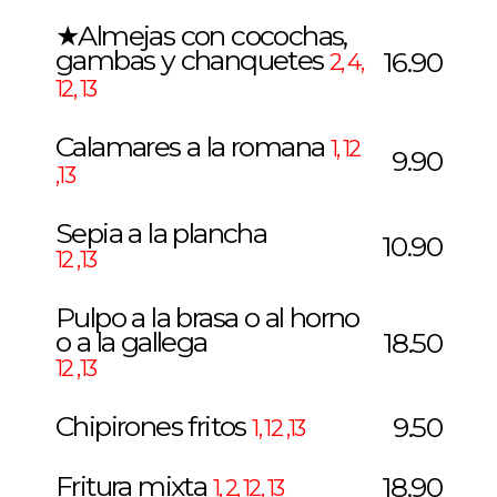
★Almejas con cocochas,
gambas y chanquetes
16.90
2, 4,
12, 13
Calamares a la romana
1, 12
9.90
,13
Sepia a la plancha
10.90
12 ,13
Pulpo a la brasa o al horno
o a la gallega
18.50
12 ,13
Chipirones fritos
9.50
1, 12 ,13
Fritura mixta
18.90
1, 2, 12, 13