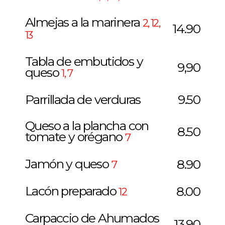
Almejas a la marinera
2, 12,
14.90
13
Tabla de embutidos y
9,90
queso
1, 7
Parrillada de verduras
9.50
Queso a la plancha con
8.50
tomate y orégano
7
Jamón y queso
8.90
7
Lacón preparado
8.00
12
Carpaccio de Ahumados
13.90